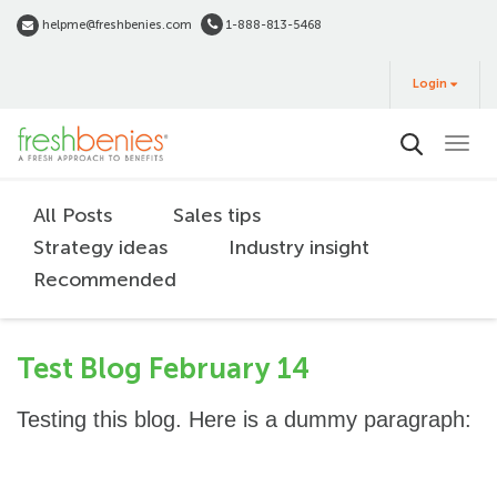
Skip
helpme@freshbenies.com
1-888-813-5468
to
Login
main
Login
&
Buy
content
All Posts
Sales tips
Strategy ideas
Industry insight
Recommended
Test Blog February 14
Testing this blog. Here is a dummy paragraph: