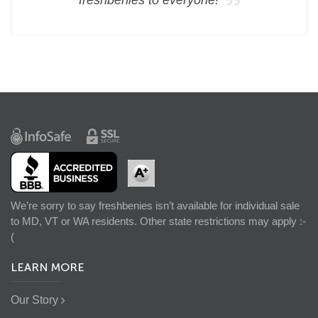
We’re sorry to say freshbenies isn’t available for individual sale
to MD, VT or WA residents. Other state restrictions may apply :-
(
LEARN MORE
Our Story